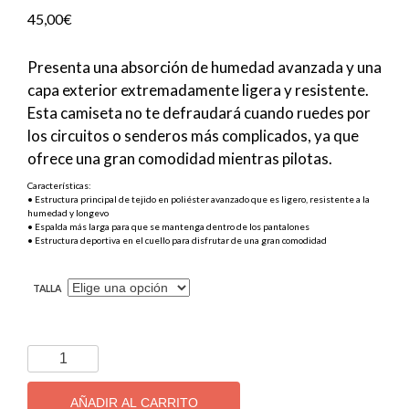
45,00
€
Presenta una absorción de humedad avanzada y una
capa exterior extremadamente ligera y resistente.
Esta camiseta no te defraudará cuando ruedes por
los circuitos o senderos más complicados, ya que
ofrece una gran comodidad mientras pilotas.
Características:
• Estructura principal de tejido en poliéster avanzado que es ligero, resistente a la
humedad y longevo
• Espalda más larga para que se mantenga dentro de los pantalones
• Estructura deportiva en el cuello para disfrutar de una gran comodidad
TALLA
Camiseta
MX
100%
AÑADIR AL CARRITO