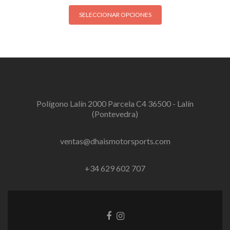
SELECCIONAR OPCIONES
Polígono Lalín 2000 Parcela C4 36500 - Lalín
(Pontevedra)
ventas@dhaismotorsports.com
+34 629 602 707
Enlace
Instagram
de
link