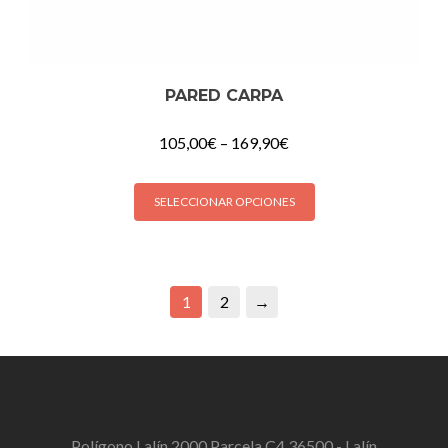
PARED CARPA
105,00
€
–
169,90
€
SELECCIONAR OPCIONES
1
2
→
Polígono Lalín 2000 Parcela C4 36500 - Lalín