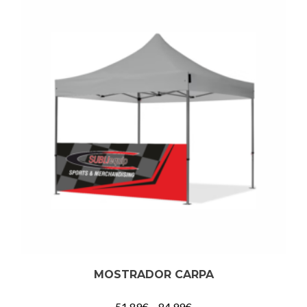
MOSTRADOR CARPA
51,89
€
–
84,99
€