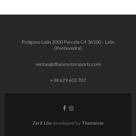
Polígono Lalín 2000 Parcela C4 36500 - Lalín
(Pontevedra)
ventas@dhaismotorsports.com
+34 629 602 707
Enlace
Instagram
de
link
Facebook
Zerif Lite
developed by
ThemeIsle