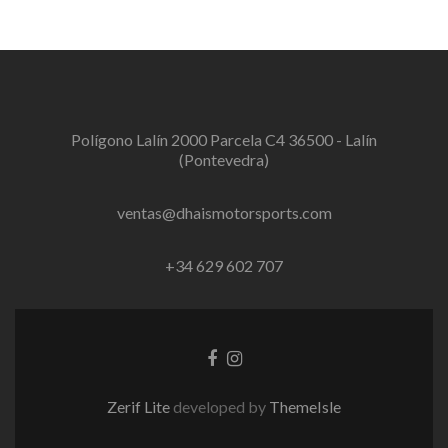
Polígono Lalín 2000 Parcela C4 36500 - Lalín
(Pontevedra)
ventas@dhaismotorsports.com
+34 629 602 707
Enlace
Instagram
de
link
Facebook
Zerif Lite
developed by
ThemeIsle