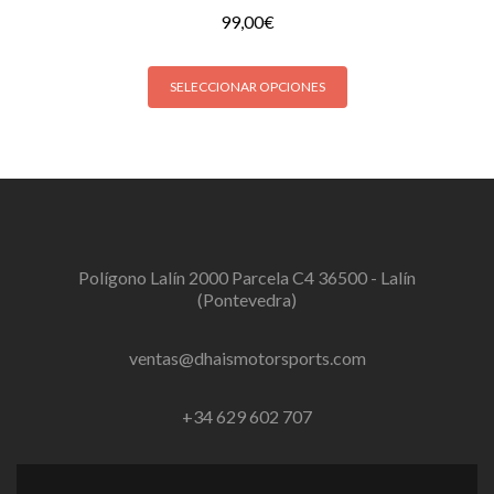
99,00
€
SELECCIONAR OPCIONES
Polígono Lalín 2000 Parcela C4 36500 - Lalín
(Pontevedra)
ventas@dhaismotorsports.com
+34 629 602 707