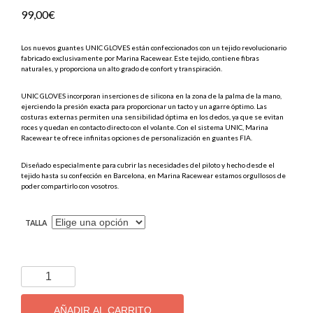
99,00
€
Los nuevos guantes UNIC GLOVES están confeccionados con un tejido revolucionario
fabricado exclusivamente por Marina Racewear. Este tejido, contiene fibras
naturales, y proporciona un alto grado de confort y transpiración.
UNIC GLOVES incorporan inserciones de silicona en la zona de la palma de la mano,
ejerciendo la presión exacta para proporcionar un tacto y un agarre óptimo. Las
costuras externas permiten una sensibilidad óptima en los dedos, ya que se evitan
roces y quedan en contacto directo con el volante. Con el sistema UNIC, Marina
Racewear te ofrece infinitas opciones de personalización en guantes FIA.
Diseñado especialmente para cubrir las necesidades del piloto y hecho desde el
tejido hasta su confección en Barcelona, en Marina Racewear estamos orgullosos de
poder compartirlo con vosotros.
TALLA
Guantes
Marina
Unic
AÑADIR AL CARRITO