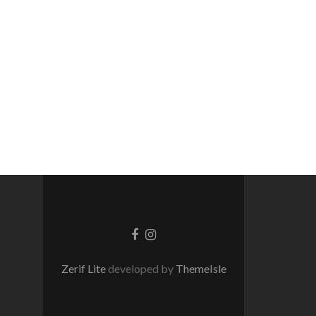
Enlace
Instagram
de
link
Facebook
Zerif Lite
developed by
ThemeIsle