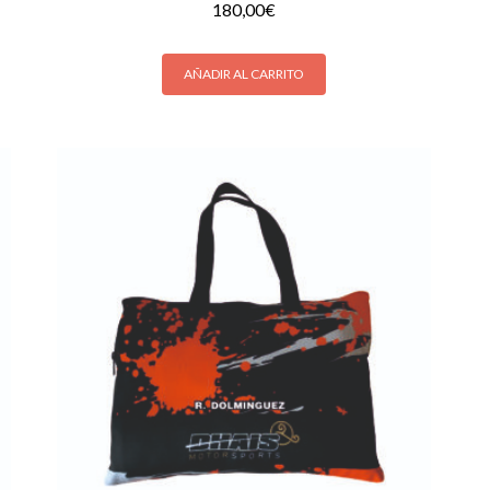
180,00
€
AÑADIR AL CARRITO