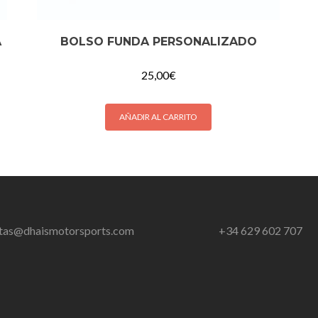
A
BOLSO FUNDA PERSONALIZADO
25,00
€
AÑADIR AL CARRITO
tas@dhaismotorsports.com
+34 629 602 707