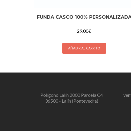
FUNDA CASCO 100% PERSONALIZAD
29,00
€
AÑADIR AL CARRITO
Polígono Lalín 2000 Parcela C4
ven
36500 - Lalín (Pontevedra)