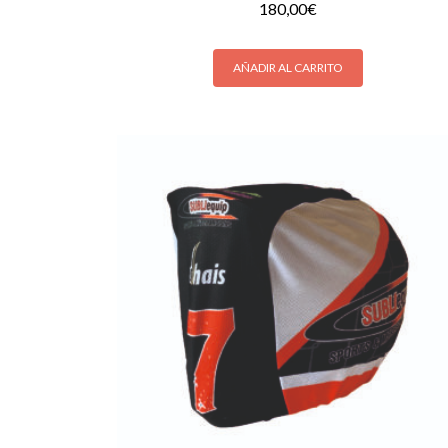
180,00
€
AÑADIR AL CARRITO