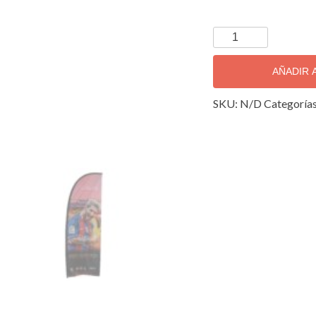
Bandera
tipo
Vela
AÑADIR 
cantidad
SKU:
N/D
Categoría