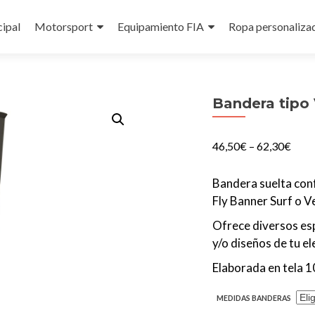
cipal
Motorsport
Equipamiento FIA
Ropa personaliza
Bandera tipo 
46,50
€
–
62,30
€
Bandera suelta conf
Fly Banner Surf o Ve
Ofrece diversos esp
y/o diseños de tu el
Elaborada en tela 
MEDIDAS BANDERAS